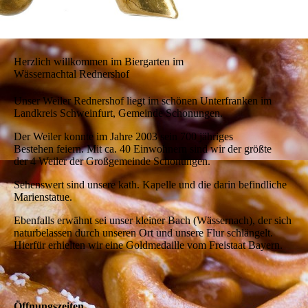
Herzlich willkommen im Biergarten im
Wässernachtal Rednershof
Unser Weiler Rednershof liegt im schönen Unterfranken im
Landkreis Schweinfurt, Gemeinde Schonungen.
Der Weiler konnte im Jahre 2003 sein 700 jähriges
Bestehen feiern. Mit ca. 40 Einwohnern sind wir der größte
der 4 Weiler der Großgemeinde Schonungen.
Sehenswert sind unsere kath. Kapelle und die darin befindliche
Marienstatue.
Ebenfalls erwähnt sei unser kleiner Bach (Wässernach), der sich
naturbelassen durch unseren Ort und unsere Flur schlängelt.
Hierfür erhielten wir eine Goldmedaille vom Freistaat Bayern.
Öffnungszeiten