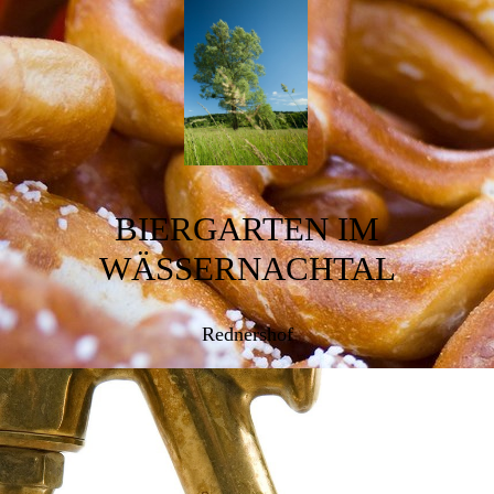
BIERGARTEN IM
WÄSSERNACHTAL
Rednershof